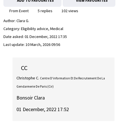
ADD TO FAVOURITES
VIEW FAVOURITES
From Event
5 replies
102 views
Author:
Clara G.
Category: Eligibility advice, Medical
Date asked:
01 December, 2022 17:35
Last update:
10 March, 2026 09:56
CC
Christophe C.
Centre D'information Et De Recrutement De La
Gendarmerie De Paris (Cir)
Bonsoir Clara
01 December, 2022 17:52