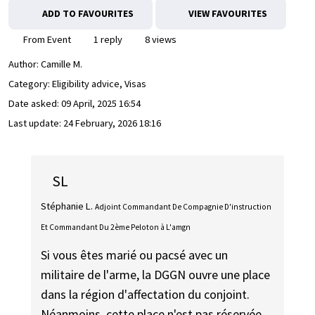
ADD TO FAVOURITES
VIEW FAVOURITES
From Event
1 reply
8 views
Author:
Camille M.
Category: Eligibility advice, Visas
Date asked:
09 April, 2025 16:54
Last update:
24 February, 2026 18:16
SL
Stéphanie L.
Adjoint Commandant De Compagnie D'instruction
Et Commandant Du 2ème Peloton à L'amgn
Si vous êtes marié ou pacsé avec un
militaire de l'arme, la DGGN ouvre une place
dans la région d'affectation du conjoint.
Néanmoins, cette place n'est pas réservée