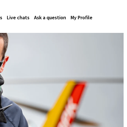
s
Live chats
Ask a question
My Profile