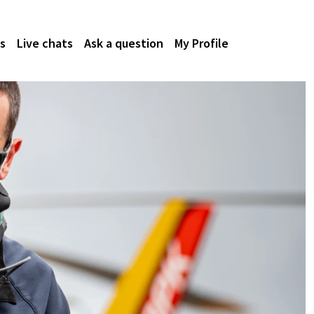
s
Live chats
Ask a question
My Profile