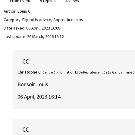
From Event
5 replies
4 views
Author:
Louis C.
Category: Eligibility advice, Apprenticeships
Date asked:
06 April, 2023 16:08
Last update:
26 March, 2026 13:12
CC
Christophe C.
Centre D'information Et De Recrutement De La Gendarmerie De 
Bonsoir Louis
06 April, 2023 16:14
CC