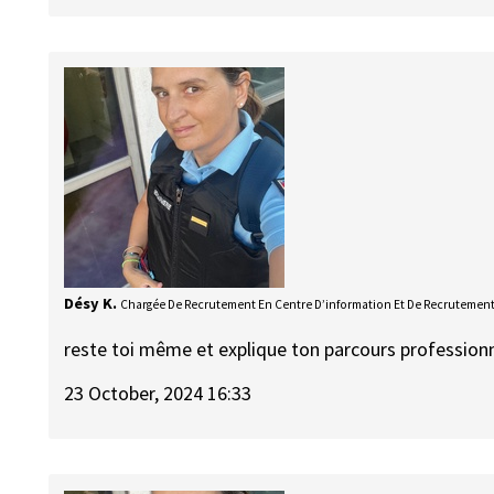
Désy K.
Chargée De Recrutement En Centre D’information Et De Recrutemen
reste toi même et explique ton parcours profession
23 October, 2024 16:33