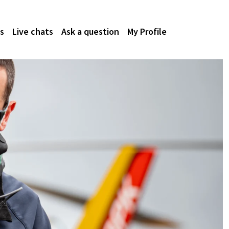
s
Live chats
Ask a question
My Profile