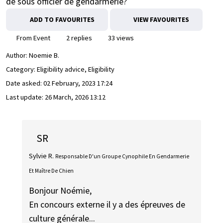
de sous officier de gendarmerie?
ADD TO FAVOURITES
VIEW FAVOURITES
From Event
2 replies
33 views
Author:
Noemie B.
Category: Eligibility advice, Eligibility
Date asked:
02 February, 2023 17:24
Last update:
26 March, 2026 13:12
SR
Sylvie R.
Responsable D'un Groupe Cynophile En Gendarmerie
Et Maître De Chien
Bonjour Noémie,
En concours externe il y a des épreuves de
culture générale...