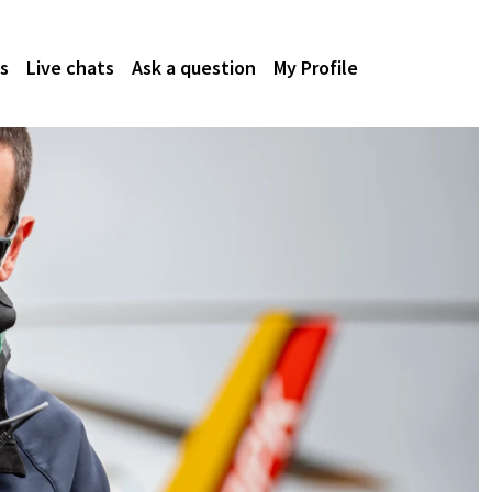
s
Live chats
Ask a question
My Profile