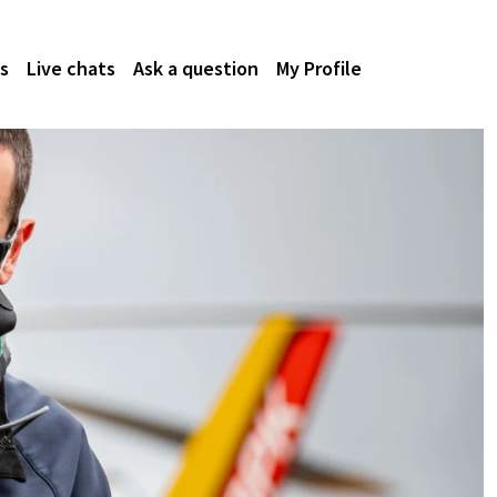
s
Live chats
Ask a question
My Profile