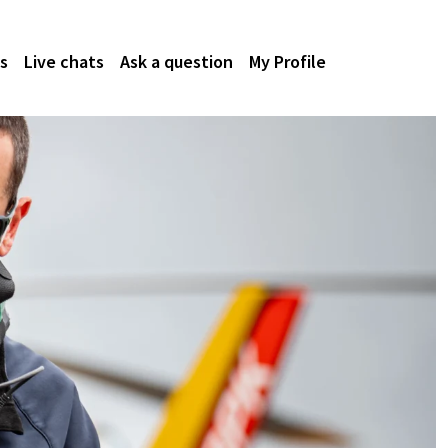
s
Live chats
Ask a question
My Profile