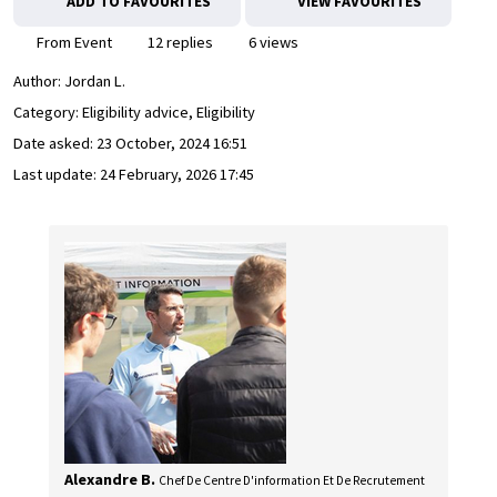
ADD TO FAVOURITES
VIEW FAVOURITES
From Event
12 replies
6 views
Author:
Jordan L.
Category: Eligibility advice, Eligibility
Date asked:
23 October, 2024 16:51
Last update:
24 February, 2026 17:45
Alexandre B.
Chef De Centre D'information Et De Recrutement