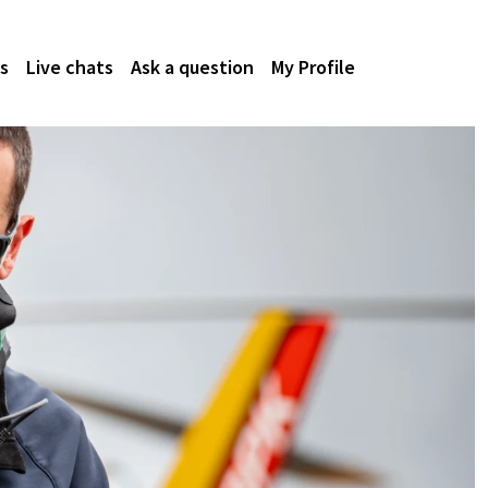
s
Live chats
Ask a question
My Profile