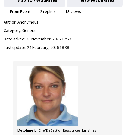
ADD TO FAVOURITES
VIEW FAVOURITES
From Event
2 replies
13 views
Author:
Anonymous
Category: General
Date asked:
26 November, 2025 17:57
Last update:
24 February, 2026 18:38
Delphine B.
Chef De Section Ressources Humaines