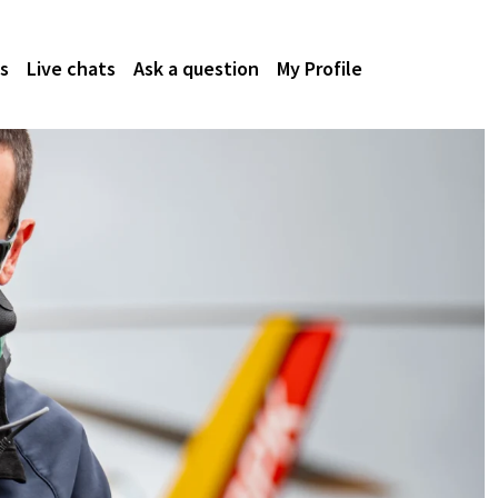
s
Live chats
Ask a question
My Profile