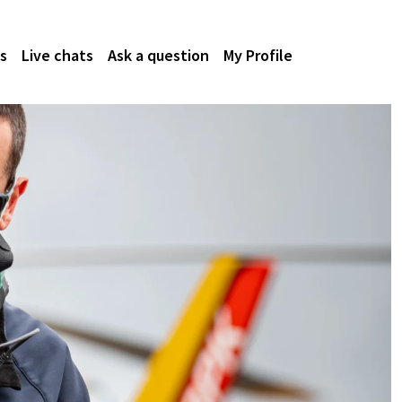
s
Live chats
Ask a question
My Profile