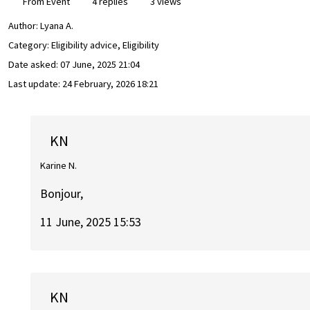
From Event
4 replies
3 views
Author:
Lyana A.
Category: Eligibility advice, Eligibility
Date asked:
07 June, 2025 21:04
Last update:
24 February, 2026 18:21
KN
Karine N.
Bonjour,
11 June, 2025 15:53
KN