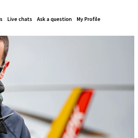
s
Live chats
Ask a question
My Profile