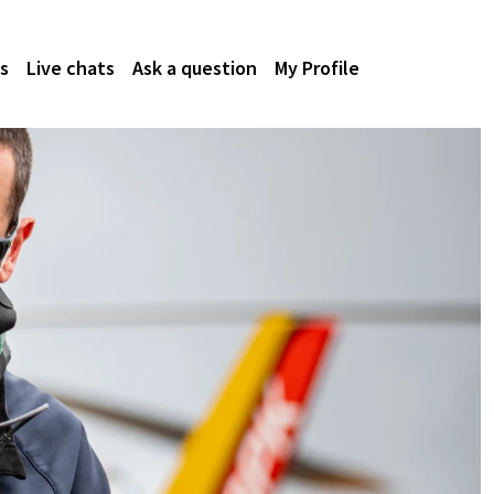
s
Live chats
Ask a question
My Profile