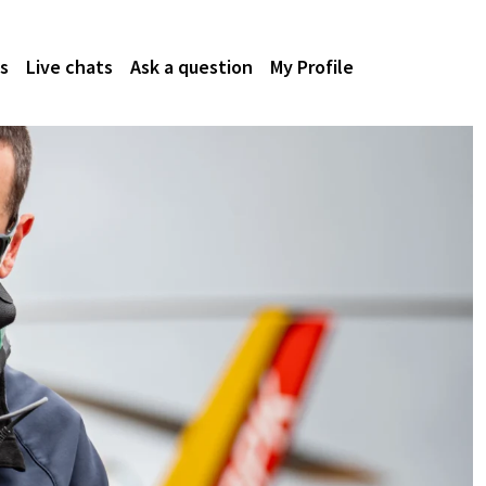
s
Live chats
Ask a question
My Profile