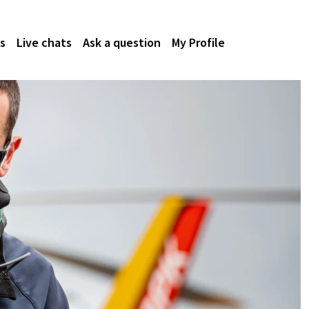
s
Live chats
Ask a question
My Profile