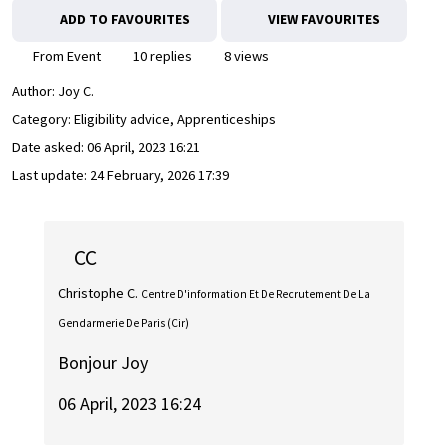
ADD TO FAVOURITES
VIEW FAVOURITES
From Event
10 replies
8 views
Author:
Joy C.
Category: Eligibility advice, Apprenticeships
Date asked:
06 April, 2023 16:21
Last update:
24 February, 2026 17:39
CC
Christophe C.
Centre D'information Et De Recrutement De La
Gendarmerie De Paris (Cir)
Bonjour Joy
06 April, 2023 16:24