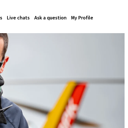
s
Live chats
Ask a question
My Profile