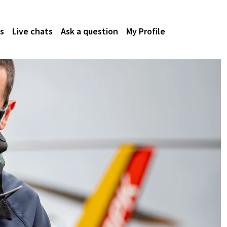
s
Live chats
Ask a question
My Profile