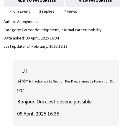
ADD TO FAVOURITES
VIEW FAVOURITES
From Event
3 replies
7 views
Author:
Anonymous
Category: Career development, Internal career mobility
Date asked:
09 April, 2025 16:34
Last update:
24 February, 2026 18:13
JT
Jérôme T.
Adjoint à La Section Des Programmes De Formation Du
Cegn
Bonjour. Oui c'est devenu possible
09 April, 2025 16:35