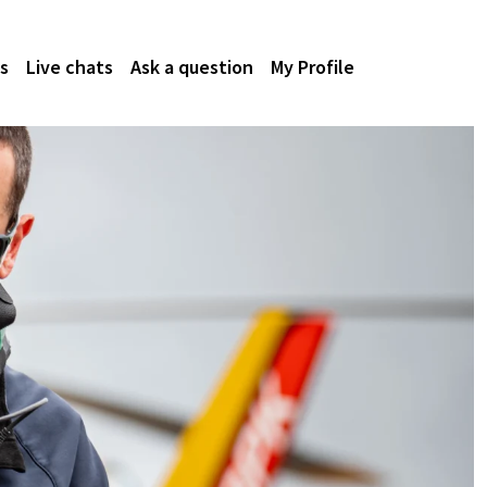
s
Live chats
Ask a question
My Profile