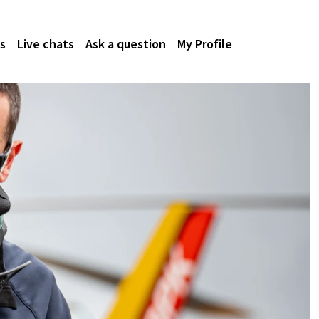
s
Live chats
Ask a question
My Profile