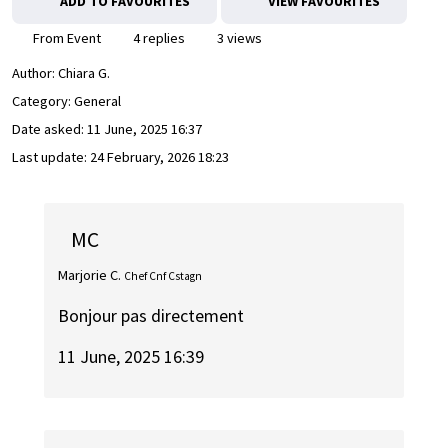
ADD TO FAVOURITES
VIEW FAVOURITES
From Event
4 replies
3 views
Author:
Chiara G.
Category: General
Date asked:
11 June, 2025 16:37
Last update:
24 February, 2026 18:23
MC
Marjorie C.
Chef Cnf Cstagn
Bonjour pas directement
11 June, 2025 16:39