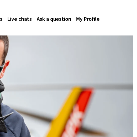
s
Live chats
Ask a question
My Profile