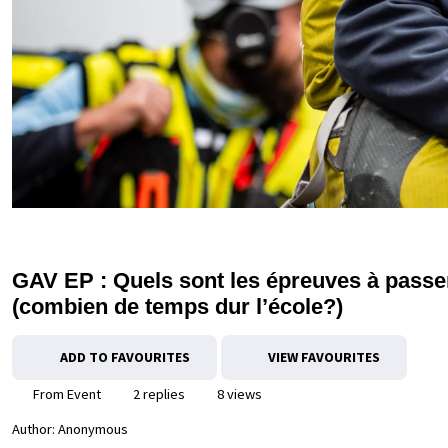
GAV EP : Quels sont les épreuves à passer
(combien de temps dur l’école?)
ADD TO FAVOURITES
VIEW FAVOURITES
From Event
2 replies
8 views
Author:
Anonymous