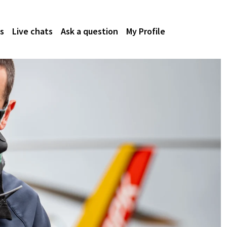
s
Live chats
Ask a question
My Profile