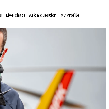
s
Live chats
Ask a question
My Profile