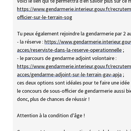
Voici le lien qui te permettra d'en savoir plus sur ce m
https://www.gendarmerie.interieur.gouv.fr/recrute
officier-sur-le-terrain-sog
Tu peux également rejoindre la gendarmerie par 2 au
- la réserve :
https://www.gendarmerie.interieur.gou
acces/reserviste-dans-la-reserve-operationnelle
;
- le parcours de gendarme adjoint volontaire :
https://www.gendarmerie.interieur.gouv.fr/recrute
acces/gendarme-adjoint-sur-le-terrain-gav-apja
;
ces deux options sont idéales pour te faire une id
le concours de sous-officier de gendarmerie aussi bi
donc, plus de chances de réussir !
Attention à la condition d'âge !