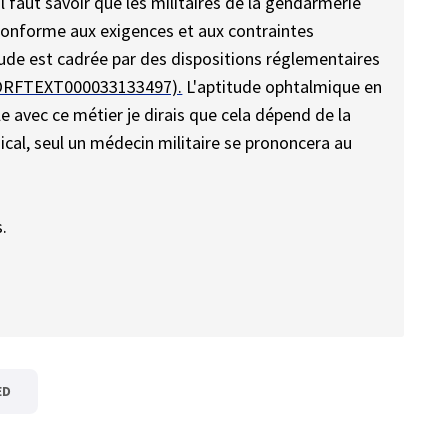
l faut savoir que les militaires de la gendarmerie
conforme aux exigences et aux contraintes
tude est cadrée par des dispositions réglementaires
/JORFTEXT000033133497).
L'aptitude ophtalmique en
le avec ce métier je dirais que cela dépend de la
ical, seul un médecin militaire se prononcera au
.
ED