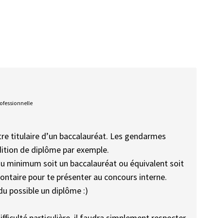
rofessionnelle
tre titulaire d’un baccalauréat. Les gendarmes
dition de diplôme par exemple.
 au minimum soit un baccalauréat ou équivalent soit
ontaire pour te présenter au concours interne.
du possible un diplôme :)
fficulté particulière, il faudra simplement respecter