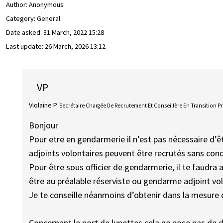
Author:
Anonymous
Category: General
Date asked:
31 March, 2022 15:28
Last update:
26 March, 2026 13:12
VP
Violaine P.
Secrétaire Chargée De Recrutement Et Conseillère En Transition P
Bonjour
Pour etre en gendarmerie il n’est pas nécessaire d’ê
adjoints volontaires peuvent être recrutés sans con
Pour être sous officier de gendarmerie, il te faudra
être au préalable réserviste ou gendarme adjoint vol
Je te conseille néanmoins d’obtenir dans la mesure 
Concernant le port de lunettes cela ne pose pas de di