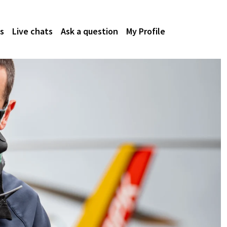
s
Live chats
Ask a question
My Profile