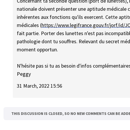
Concernant ta seconde question (port de lunettes), i
nationale doivent présenter une aptitude médicale 
inhérentes aux fonctions qu'ils exercent. Cette apti
médicales (
https://www.legifrance.gouv.fr/jorf/id
fait partie. Porter des lunettes n'est pas incompatib
pathologie dont tu souffres. Relevant du secret méd
moment opportun.
N'hésite pas si tu as besoin d'infos complémentaires
Peggy
31 March, 2022 15:56
THIS DISCUSSION IS CLOSED, SO NO NEW COMMENTS CAN BE ADD