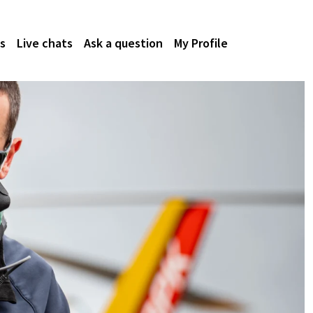
s
Live chats
Ask a question
My Profile