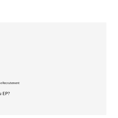
De Recrutement
u EP?