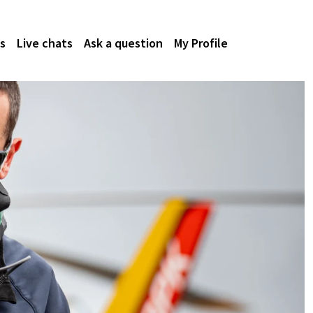
s
Live chats
Ask a question
My Profile