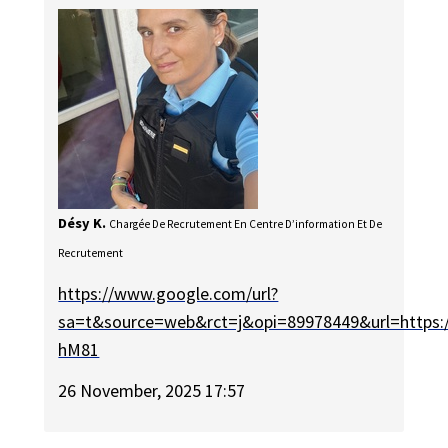
Désy K.
Chargée De Recrutement En Centre D’information Et De
Recrutement
https://www.google.com/url?
sa=t&source=web&rct=j&opi=89978449&url=https
hM81
26 November, 2025 17:57