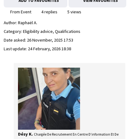
ADD TO FAVOURITES
VIEW FAVOURITES
From Event
4 replies
5 views
Author:
Raphaël A.
Category: Eligibility advice, Qualifications
Date asked:
26 November, 2025 17:53
Last update:
24 February, 2026 18:38
Désy K.
Chargée De Recrutement En Centre D’information Et De