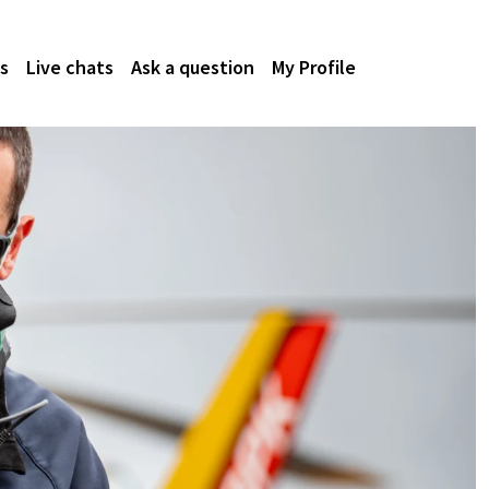
s
Live chats
Ask a question
My Profile