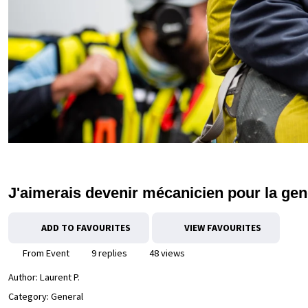
J'aimerais devenir mécanicien pour la ge
ADD TO FAVOURITES
VIEW FAVOURITES
From Event
9 replies
48 views
Author:
Laurent P.
Category: General