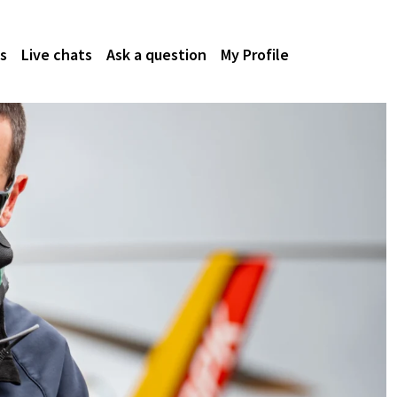
s
Live chats
Ask a question
My Profile