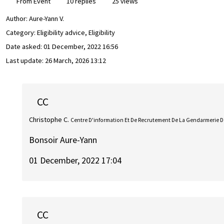
From Event
10 replies
25 views
Author:
Aure-Yann V.
Category: Eligibility advice, Eligibility
Date asked:
01 December, 2022 16:56
Last update:
26 March, 2026 13:12
CC
Christophe C.
Centre D'information Et De Recrutement De La Gendarmerie De 
Bonsoir Aure-Yann
01 December, 2022 17:04
CC