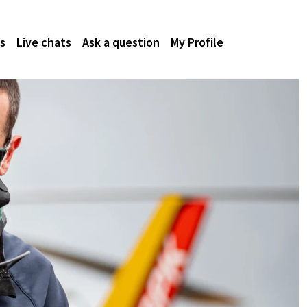
s
Live chats
Ask a question
My Profile