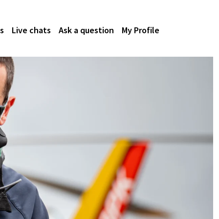
s
Live chats
Ask a question
My Profile