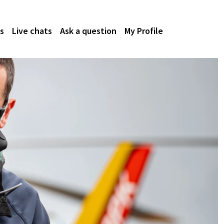
s
Live chats
Ask a question
My Profile