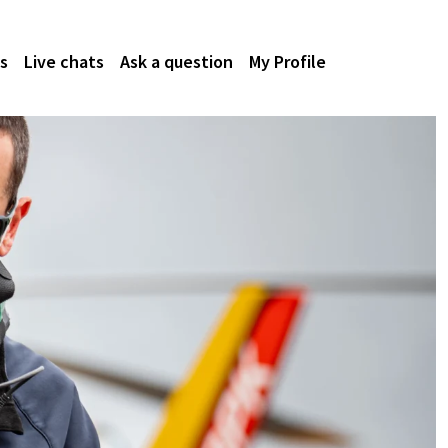
s
Live chats
Ask a question
My Profile