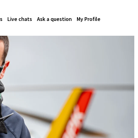
s
Live chats
Ask a question
My Profile