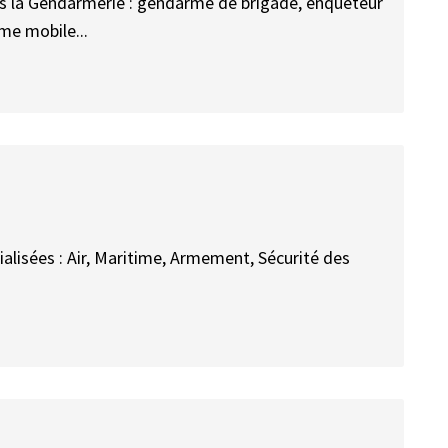
dans la Gendarmerie : gendarme de brigade, enquêteur
me mobile...
ialisées : Air, Maritime, Armement, Sécurité des