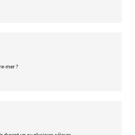
tre-mer ?
 durant un ou plusieurs séjours.