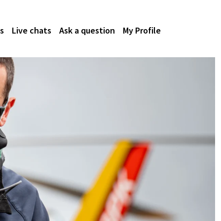
s
Live chats
Ask a question
My Profile