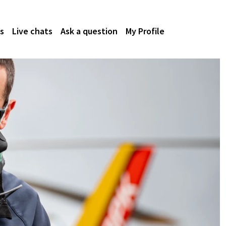
s
Live chats
Ask a question
My Profile