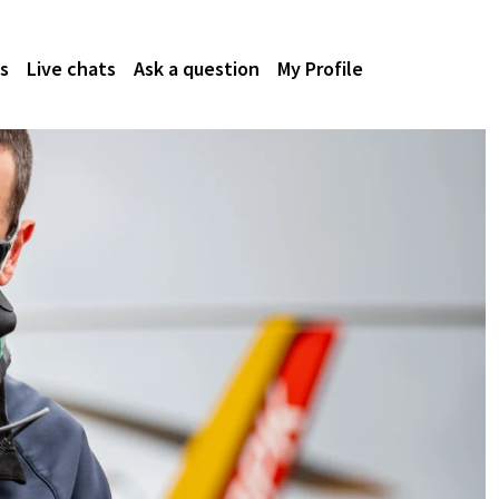
s
Live chats
Ask a question
My Profile