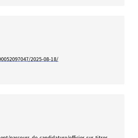
000052097047/2025-08-18/
nt/parcours-de-candidature/officier-sur-titres