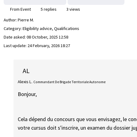
From Event
5 replies
3 views
Author:
Pierre M.
Category: Eligibility advice, Qualifications
Date asked:
08 October, 2025 12:58
Last update:
24 February, 2026 18:27
AL
Alexis L.
Commandant De Brigade Territoriale Autonome
Bonjour,
Cela dépend du concours que vous envisagez, le con
votre cursus doit s'inscrire, un examen du dossier ju