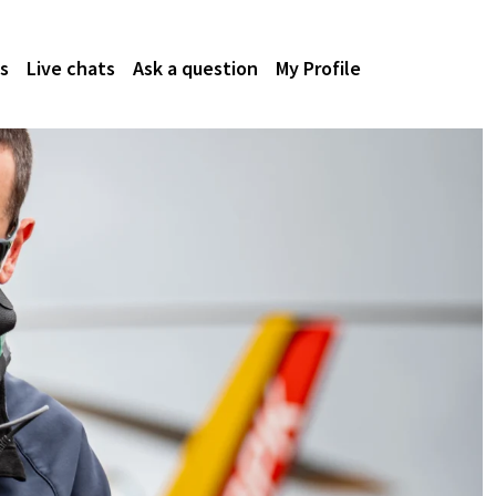
s
Live chats
Ask a question
My Profile