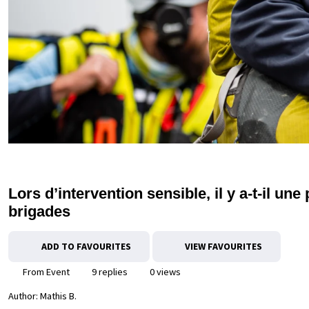
Lors d’intervention sensible, il y a-t-il u
brigades
ADD TO FAVOURITES
VIEW FAVOURITES
From Event
9 replies
0 views
Author:
Mathis B.