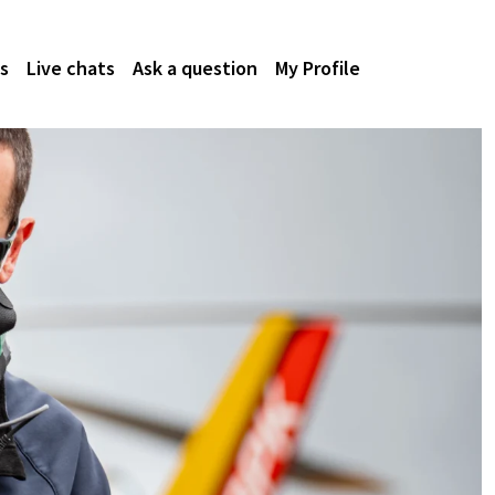
s
Live chats
Ask a question
My Profile