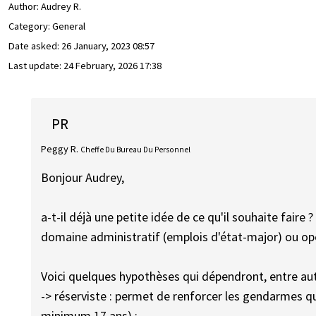
Author:
Audrey R.
Category: General
Date asked:
26 January, 2023 08:57
Last update:
24 February, 2026 17:38
PR
Peggy R.
Cheffe Du Bureau Du Personnel
Bonjour Audrey,
a-t-il déjà une petite idée de ce qu'il souhaite faire
domaine administratif (emplois d'état-major) ou opér
Voici quelques hypothèses qui dépendront, entre au
-> réserviste : permet de renforcer les gendarmes q
minimum 17 ans) ;