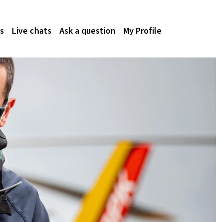
s
Live chats
Ask a question
My Profile