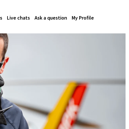
s
Live chats
Ask a question
My Profile