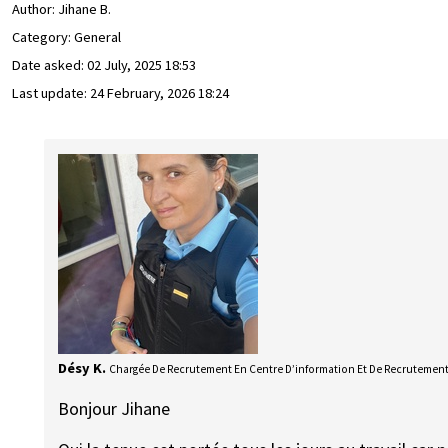
Author:
Jihane B.
Category: General
Date asked:
02 July, 2025 18:53
Last update:
24 February, 2026 18:24
Désy K.
Chargée De Recrutement En Centre D’information Et De Recrutemen
Bonjour Jihane