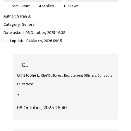
From Event
4 replies
13 views
Author:
Sarah B.
Category: General
Date asked:
08 October, 2025 16:38
Last update:
04 March, 2026 09:15
CL
Christophe L.
Chef Du Bureau Recrutement Officiers, Concours
Et Examens
?
08 October, 2025 16:40