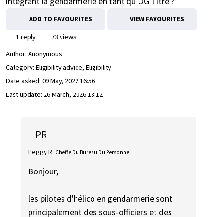
intégrant la gendarmerie en tant qu’OG Titre ?
ADD TO FAVOURITES
VIEW FAVOURITES
1 reply
73 views
Author:
Anonymous
Category: Eligibility advice, Eligibility
Date asked:
09 May, 2022 16:56
Last update:
26 March, 2026 13:12
PR
Peggy R.
Cheffe Du Bureau Du Personnel
Bonjour,
les pilotes d'hélico en gendarmerie sont
principalement des sous-officiers et des