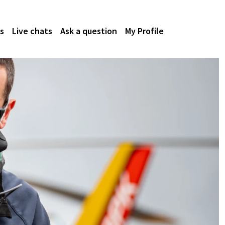
s
Live chats
Ask a question
My Profile