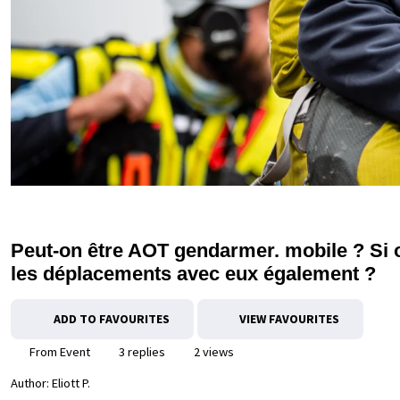
Peut-on être AOT gendarmer. mobile ? Si ou
les déplacements avec eux également ?
ADD TO FAVOURITES
VIEW FAVOURITES
From Event
3 replies
2 views
Author:
Eliott P.